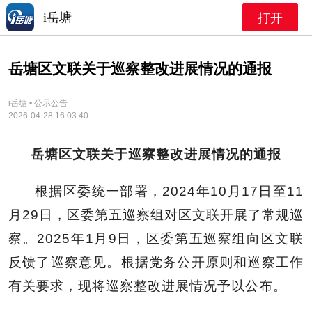
i岳塘
打开