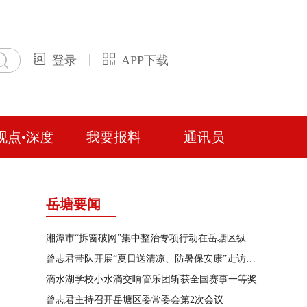
登录
APP下载
观点•深度
我要报料
通讯员
岳塘要闻
湘潭市“拆窗破网”集中整治专项行动在岳塘区纵深推进
曾志君带队开展“夏日送清凉、防暑保安康”走访慰问
滴水湖学校小水滴交响管乐团斩获全国赛事一等奖
曾志君主持召开岳塘区委常委会第2次会议