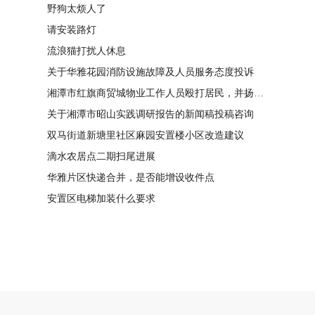
野狗太烦人了
请安装路灯
流浪猫打扰人休息
关于华雅花园消防设施故障及人员服务态度投诉
湘潭市红旗商贸城物业工作人员殴打居民，并扬言恐吓“我打死你有冯友根负责”
关于湘潭市昭山实践调研报告的新闻稿投稿咨询
双马街道新塘里社区麻园安置楼小区改造建议
滴水农居点二期扫尾进展
华雅片区快递合并，是否能增设收件点
安置区电梯加装什么要求