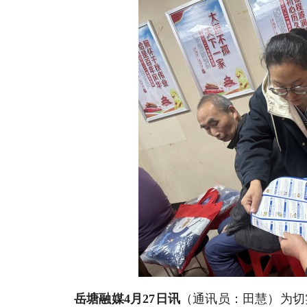
岳塘融媒4月
27
日讯
（通讯员：田慧）为切