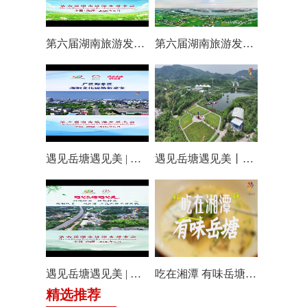
第六届湖南旅游发展大会丨仰天湖国际休闲旅游度假区17个游玩项目全线开放嗨翻一夏
第六届湖南旅游发展大会丨阿莲潭宝带你云游岳塘
遇见岳塘遇见美 | 厂区即景区，湘钢文化园焕新迎客！
遇见岳塘遇见美丨盘龙大观园提质焕新迎八方客
遇见岳塘遇见美 | 归隐松涧·理想村落：两期筑景 一涧生香 点亮岳塘文旅新貌
吃在湘潭 有味岳塘丨云盘山下：匠心守本味 小院忆乡愁
精选推荐