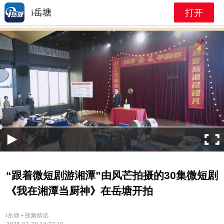
i岳塘
打开