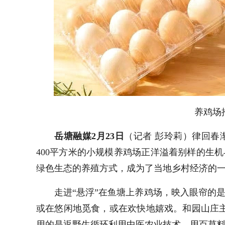
养鸡场
岳塘融媒2月23日
（记者 彭玲莉）律回春
400平方米的小规模养鸡场正洋溢着别样的生
绿色生态的养殖方式，成为了当地乡村经济的
走进“悬浮”在鱼塘上养鸡场，映入眼帘的是
或在悠闲地觅食，或在欢快地嬉戏。和园山庄主
用的是返野生循环利用中医农业技术，用百草