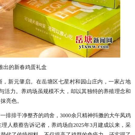
推出的新春鸡蛋礼盒
渐，新元肇启。在岳塘区七星村和园山庄内，一家占地
机与活力。养鸡场虽规模不大，却以其独特的养殖理念和
一抹亮色。
一排排干净整齐的鸡舍，3000余只精神抖擞的大午凤鸡
理人蔡蔡告诉记者，养鸡场自2025年3月建成以来，采
料替代了传统饲料，不仅提高了鸡群的免疫力，还实现了