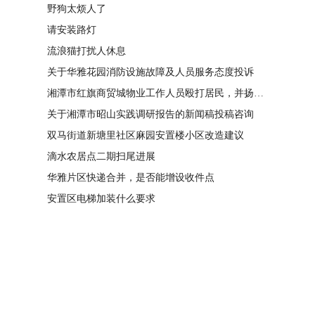
野狗太烦人了
请安装路灯
流浪猫打扰人休息
关于华雅花园消防设施故障及人员服务态度投诉
湘潭市红旗商贸城物业工作人员殴打居民，并扬言恐吓“我打死你有冯友根负责”
关于湘潭市昭山实践调研报告的新闻稿投稿咨询
双马街道新塘里社区麻园安置楼小区改造建议
滴水农居点二期扫尾进展
华雅片区快递合并，是否能增设收件点
安置区电梯加装什么要求