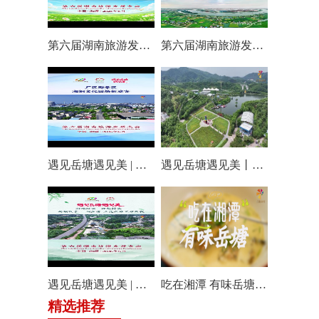
第六届湖南旅游发展大会丨仰天湖国际休闲旅游度假区17个游玩项目全线开放嗨翻一夏
第六届湖南旅游发展大会丨阿莲潭宝带你云游岳塘
遇见岳塘遇见美 | 厂区即景区，湘钢文化园焕新迎客！
遇见岳塘遇见美丨盘龙大观园提质焕新迎八方客
遇见岳塘遇见美 | 归隐松涧·理想村落：两期筑景 一涧生香 点亮岳塘文旅新貌
吃在湘潭 有味岳塘丨云盘山下：匠心守本味 小院忆乡愁
精选推荐