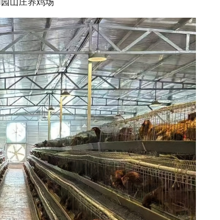
和园山庄养鸡场