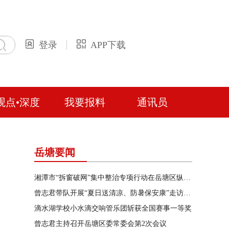
登录
APP下载
观点•深度
我要报料
通讯员
岳塘要闻
湘潭市“拆窗破网”集中整治专项行动在岳塘区纵深推进
曾志君带队开展“夏日送清凉、防暑保安康”走访慰问
滴水湖学校小水滴交响管乐团斩获全国赛事一等奖
曾志君主持召开岳塘区委常委会第2次会议