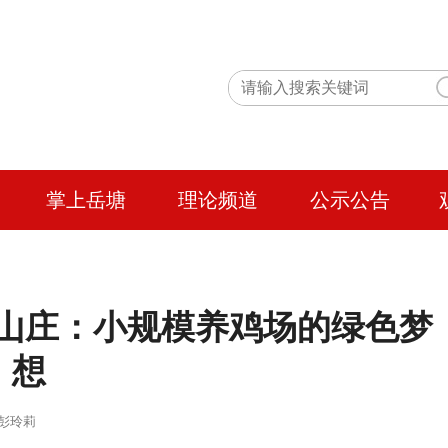
掌上岳塘
理论频道
公示公告
园山庄：小规模养鸡场的绿色梦
想
 作者：彭玲莉