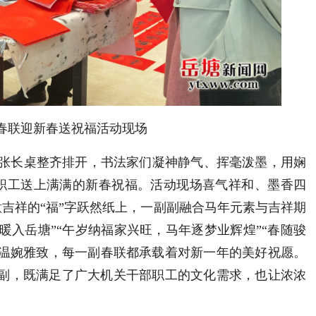
春联迎新春送祝福活动
现场
五张长桌整齐排开，书法家们凝神静气、挥毫泼墨，用娴
职工送上满满的新春祝福。活动现场喜气祥和、墨香四
吉祥的“福”字跃然纸上，一副副融合马年元素与吉祥期
暖入岳塘”“午岁纳福家兴旺，马年逐梦业辉煌”“春随骏
或温婉雅致，每一副春联都承载着对新一年的美好祝愿。
0多副，既满足了广大机关干部职工的文化需求，也让浓浓