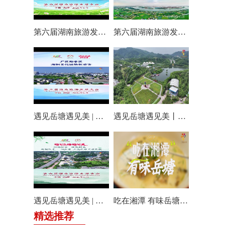
第六届湖南旅游发展大会丨仰天湖国际休闲旅游度假区17个游玩项目全线开放嗨翻一夏
第六届湖南旅游发展大会丨阿莲潭宝带你云游岳塘
遇见岳塘遇见美 | 厂区即景区，湘钢文化园焕新迎客！
遇见岳塘遇见美丨盘龙大观园提质焕新迎八方客
遇见岳塘遇见美 | 归隐松涧·理想村落：两期筑景 一涧生香 点亮岳塘文旅新貌
吃在湘潭 有味岳塘丨云盘山下：匠心守本味 小院忆乡愁
精选推荐