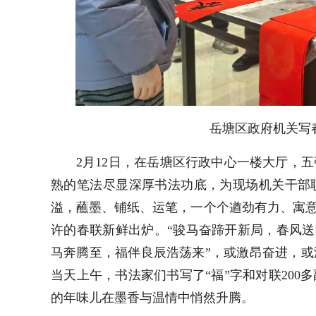
岳塘区政府机关
写
2月12日，在岳塘区行政中心一楼大厅，
熟的笔法尽显深厚书法功底，为现场机关干部
溢，蘸墨、铺纸、运笔，一个个遒劲有力、寓意
许的春联新鲜出炉。“骏马奋蹄开新局，春风送
马奔腾至，福伴良辰浩荡来”，或激昂奋进，
当天上午，书法家们书写了“福”字和对联20
的年味儿在墨香与温情中悄然升腾。