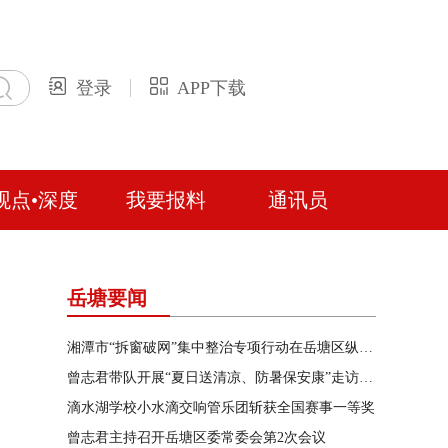
登录
APP下载
观点•深度
我要报料
通讯员
岳塘要闻
湘潭市“拆窗破网”集中整治专项行动在岳塘区纵深推进
曾志君带队开展“夏日送清凉、防暑保安康”走访慰问
滴水湖学校小水滴交响管乐团斩获全国赛事一等奖
曾志君主持召开岳塘区委常委会第2次会议