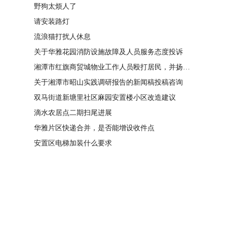
野狗太烦人了
请安装路灯
流浪猫打扰人休息
关于华雅花园消防设施故障及人员服务态度投诉
湘潭市红旗商贸城物业工作人员殴打居民，并扬言恐吓“我打死你有冯友根负责”
关于湘潭市昭山实践调研报告的新闻稿投稿咨询
双马街道新塘里社区麻园安置楼小区改造建议
滴水农居点二期扫尾进展
华雅片区快递合并，是否能增设收件点
安置区电梯加装什么要求