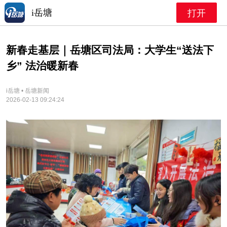
i岳塘
打开