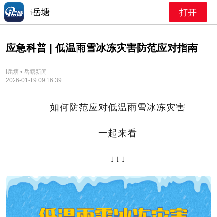
i岳塘
打开