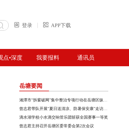
登录
APP下载
观点•深度
我要报料
通讯员
岳塘要闻
湘潭市“拆窗破网”集中整治专项行动在岳塘区纵深推进
曾志君带队开展“夏日送清凉、防暑保安康”走访慰问
滴水湖学校小水滴交响管乐团斩获全国赛事一等奖
曾志君主持召开岳塘区委常委会第2次会议