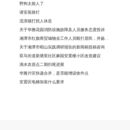
野狗太烦人了
请安装路灯
流浪猫打扰人休息
关于华雅花园消防设施故障及人员服务态度投诉
湘潭市红旗商贸城物业工作人员殴打居民，并扬言恐吓“我打死你有冯友根负责”
关于湘潭市昭山实践调研报告的新闻稿投稿咨询
双马街道新塘里社区麻园安置楼小区改造建议
滴水农居点二期扫尾进展
华雅片区快递合并，是否能增设收件点
安置区电梯加装什么要求