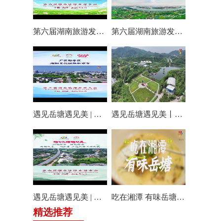
第六届湖南旅游发展大会丨仰天湖国际休闲旅游度假区17个游玩项目全线开放嗨翻一夏
第六届湖南旅游发展大会丨阿莲潭宝带你云游岳塘
遇见岳塘遇见美 | 厂区即景区，湘钢文化园焕新迎客！
遇见岳塘遇见美丨盘龙大观园提质焕新迎八方客
遇见岳塘遇见美 | 归隐松涧·理想村落：两期筑景 一涧生香 点亮岳塘文旅新貌
吃在湘潭 有味岳塘丨云盘山下：匠心守本味 小院忆乡愁
精选推荐