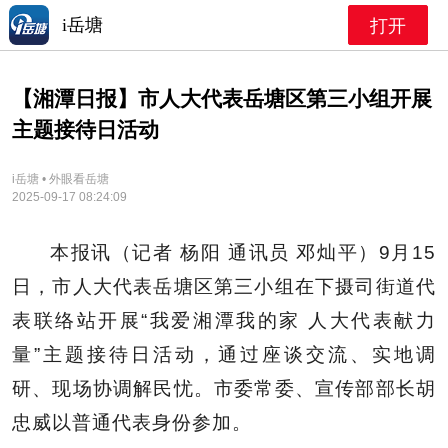
i岳塘
打开