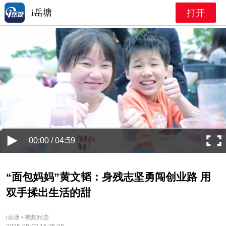
i岳塘
打开