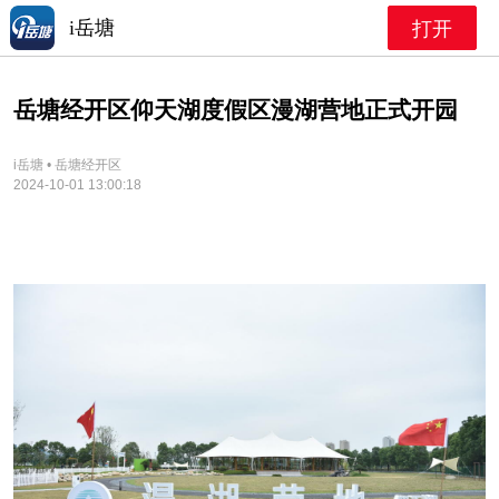
i岳塘
打开