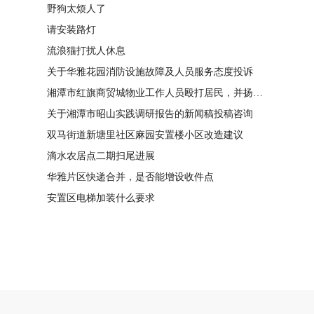
野狗太烦人了
请安装路灯
流浪猫打扰人休息
关于华雅花园消防设施故障及人员服务态度投诉
湘潭市红旗商贸城物业工作人员殴打居民，并扬言恐吓“我打死你有冯友根负责”
关于湘潭市昭山实践调研报告的新闻稿投稿咨询
双马街道新塘里社区麻园安置楼小区改造建议
滴水农居点二期扫尾进展
华雅片区快递合并，是否能增设收件点
安置区电梯加装什么要求