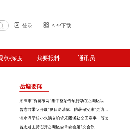
登录
APP下载
观点•深度
我要报料
通讯员
岳塘要闻
湘潭市“拆窗破网”集中整治专项行动在岳塘区纵深推进
曾志君带队开展“夏日送清凉、防暑保安康”走访慰问
滴水湖学校小水滴交响管乐团斩获全国赛事一等奖
曾志君主持召开岳塘区委常委会第2次会议