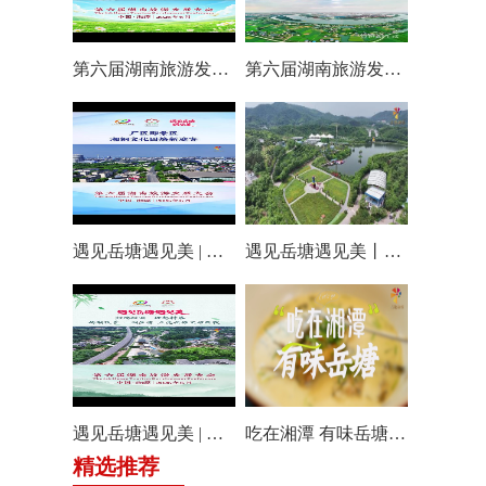
第六届湖南旅游发展大会丨仰天湖国际休闲旅游度假区17个游玩项目全线开放嗨翻一夏
第六届湖南旅游发展大会丨阿莲潭宝带你云游岳塘
遇见岳塘遇见美 | 厂区即景区，湘钢文化园焕新迎客！
遇见岳塘遇见美丨盘龙大观园提质焕新迎八方客
遇见岳塘遇见美 | 归隐松涧·理想村落：两期筑景 一涧生香 点亮岳塘文旅新貌
吃在湘潭 有味岳塘丨云盘山下：匠心守本味 小院忆乡愁
精选推荐