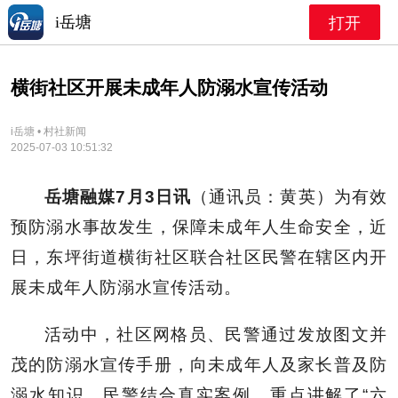
i岳塘
打开