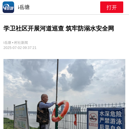
i岳塘
打开