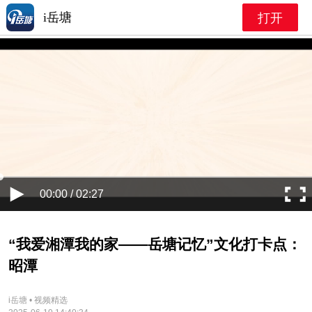
i岳塘
打开