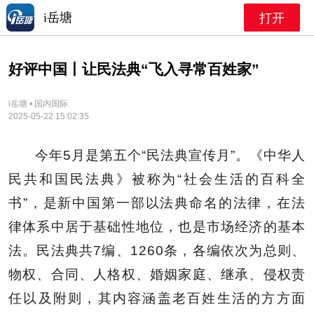
i岳塘
打开