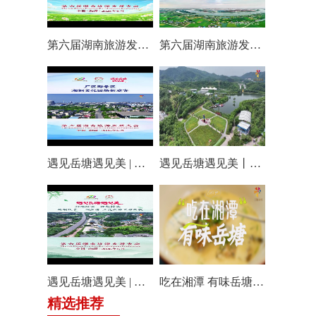
第六届湖南旅游发展大会丨仰天湖国际休闲旅游度假区17个游玩项目全线开放嗨翻一夏
第六届湖南旅游发展大会丨阿莲潭宝带你云游岳塘
遇见岳塘遇见美 | 厂区即景区，湘钢文化园焕新迎客！
遇见岳塘遇见美丨盘龙大观园提质焕新迎八方客
遇见岳塘遇见美 | 归隐松涧·理想村落：两期筑景 一涧生香 点亮岳塘文旅新貌
吃在湘潭 有味岳塘丨云盘山下：匠心守本味 小院忆乡愁
精选推荐