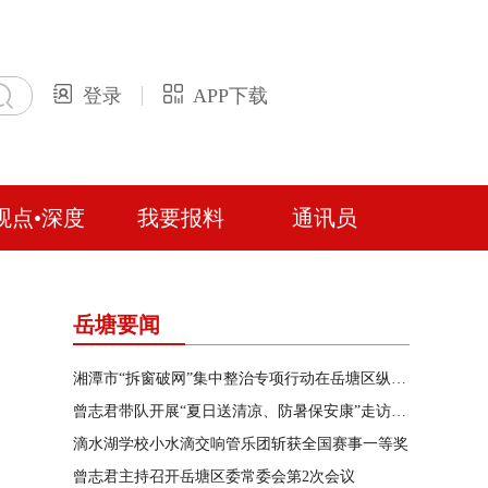
登录
APP下载
观点•深度
我要报料
通讯员
岳塘要闻
湘潭市“拆窗破网”集中整治专项行动在岳塘区纵深推进
曾志君带队开展“夏日送清凉、防暑保安康”走访慰问
滴水湖学校小水滴交响管乐团斩获全国赛事一等奖
曾志君主持召开岳塘区委常委会第2次会议