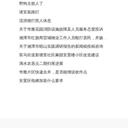
野狗太烦人了
请安装路灯
流浪猫打扰人休息
关于华雅花园消防设施故障及人员服务态度投诉
湘潭市红旗商贸城物业工作人员殴打居民，并扬言恐吓“我打死你有冯友根负责”
关于湘潭市昭山实践调研报告的新闻稿投稿咨询
双马街道新塘里社区麻园安置楼小区改造建议
滴水农居点二期扫尾进展
华雅片区快递合并，是否能增设收件点
安置区电梯加装什么要求