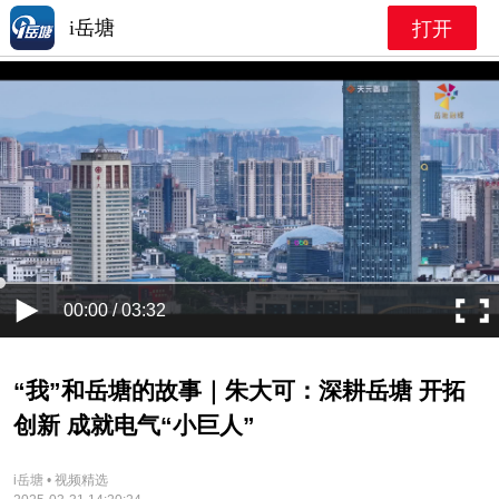
i岳塘
打开