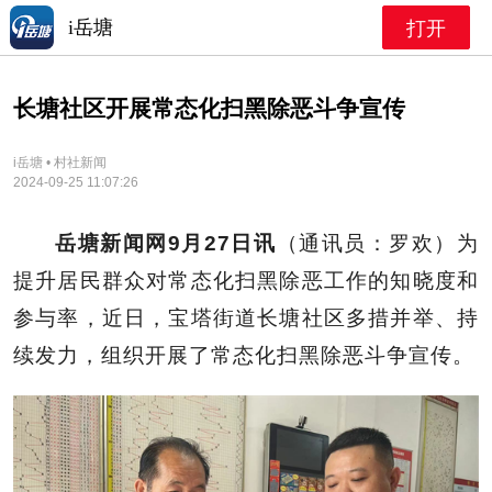
i岳塘
打开