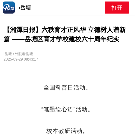
i岳塘
打开