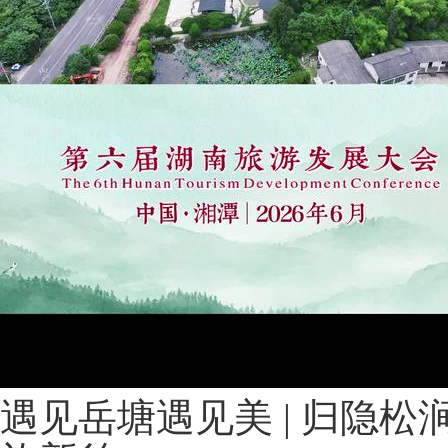
遇见岳塘遇见美 | 归隐松