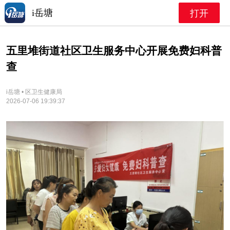
i岳塘
打开