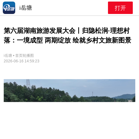
i岳塘
打开