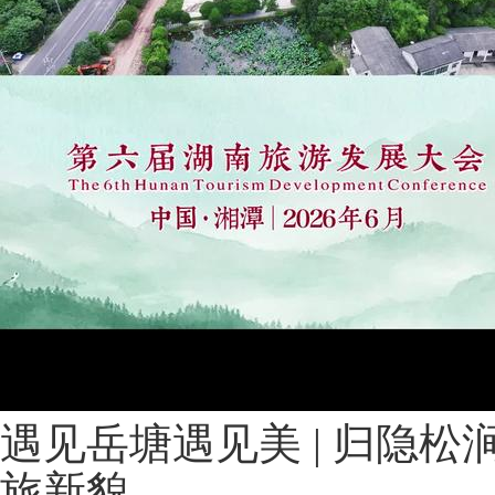
遇见岳塘遇见美 | 归隐松
旅新貌