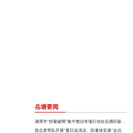
岳塘要闻
湘潭市“拆窗破网”集中整治专项行动在岳塘区纵深推进
曾志君带队开展“夏日送清凉、防暑保安康”走访慰问