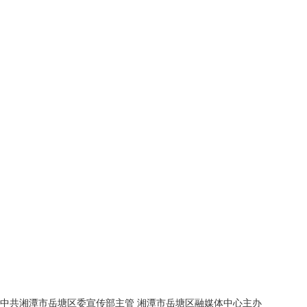
中共湘潭市岳塘区委宣传部主管 湘潭市岳塘区融媒体中心主办
