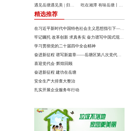
遇见岳塘遇见美 | 归隐松涧·理想村落：两期筑景 一涧生香 点亮岳塘文旅新貌
吃在湘潭 有味岳塘丨云盘山下：匠心守本味 小院忆乡愁
精选推荐
在习近平新时代中国特色社会主义思想指引下——新时代 新作为 新篇章
牢记嘱托 改革创新 求真务实 奋力谱写中国式现代化湖南篇章
学习贯彻党的二十届四中全会精神
奋进新征程 谱写新篇章——岳塘区第八次党代会特别报道
喜迎党代会·辉煌回顾
奋进新征程 建功在岳塘
安全生产大排查大整治
扎实开展企业服务年行动