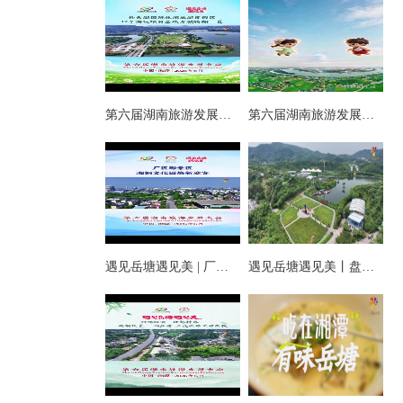
第六届湖南旅游发展大会丨仰天湖国际休闲旅游度假区17个游玩项目全线开放嗨翻一夏
第六届湖南旅游发展大会丨阿莲潭宝带你云游岳塘
遇见岳塘遇见美 | 厂区即景区，湘钢文化园焕新迎客！
遇见岳塘遇见美丨盘龙大观园提质焕新迎八方客