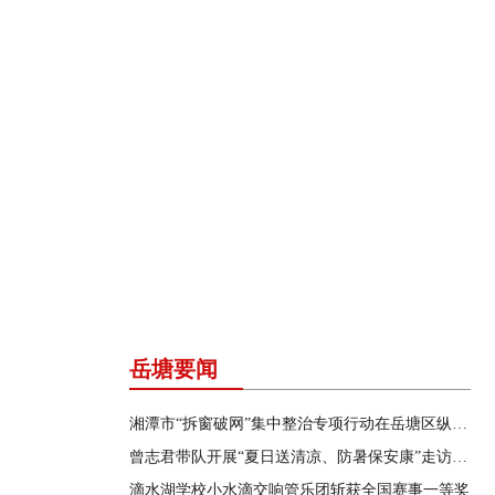
岳塘要闻
湘潭市“拆窗破网”集中整治专项行动在岳塘区纵深推进
曾志君带队开展“夏日送清凉、防暑保安康”走访慰问
滴水湖学校小水滴交响管乐团斩获全国赛事一等奖