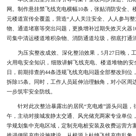
网。制作悬挂禁飞线充电横幅10条，张贴消防安全、
元楼道宣传全覆盖，营造“人人关注安全、人人参与整
物、通道堵塞等突出问题，更换增补过期失效灭火器1
司集中清运楼道堆积杂物、消防通道垃圾，彻底打通消
为压实整改成效、深化整治效果，5月27日晚，
火用电安全知识，细致讲解飞线充电、楼道堆物的安全
日，前期排查的44条违规飞线充电问题全部整改到位
拆除15条。同时，工作人员延伸治理触角，对小区周
一步筑牢安全防线。
针对此次整治暴露出的居民“充电难”源头问题，
午，主动对接城发静太交通、风光储充两家专业单位
学规划集中充电区域，定制充电桩安装及收费运营方
推进便民充电设施建设，从根源上杜绝飞线充电乱象