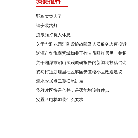
我要报料
野狗太烦人了
请安装路灯
流浪猫打扰人休息
关于华雅花园消防设施故障及人员服务态度投诉
湘潭市红旗商贸城物业工作人员殴打居民，并扬言恐吓“我打死你有冯友根负责”
关于湘潭市昭山实践调研报告的新闻稿投稿咨询
双马街道新塘里社区麻园安置楼小区改造建议
滴水农居点二期扫尾进展
华雅片区快递合并，是否能增设收件点
安置区电梯加装什么要求