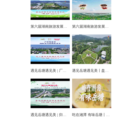
第六届湖南旅游发展大会丨仰天湖国际休闲旅游度假区17个游玩项目全线开放嗨翻一夏
第六届湖南旅游发展大会丨阿莲潭宝带你云游岳塘
遇见岳塘遇见美 | 厂区即景区，湘钢文化园焕新迎客！
遇见岳塘遇见美丨盘龙大观园提质焕新迎八方客
遇见岳塘遇见美 | 归隐松涧·理想村落：两期筑景 一涧生香 点亮岳塘文旅新貌
吃在湘潭 有味岳塘丨云盘山下：匠心守本味 小院忆乡愁