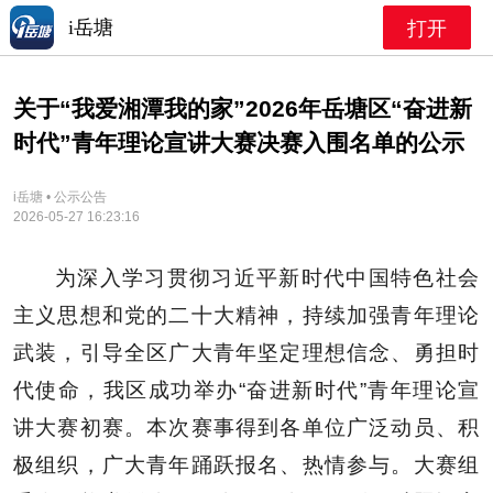
i岳塘
打开