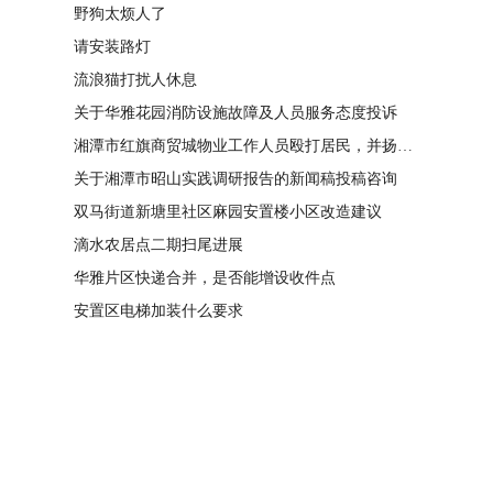
野狗太烦人了
请安装路灯
流浪猫打扰人休息
关于华雅花园消防设施故障及人员服务态度投诉
湘潭市红旗商贸城物业工作人员殴打居民，并扬言恐吓“我打死你有冯友根负责”
关于湘潭市昭山实践调研报告的新闻稿投稿咨询
双马街道新塘里社区麻园安置楼小区改造建议
滴水农居点二期扫尾进展
华雅片区快递合并，是否能增设收件点
安置区电梯加装什么要求