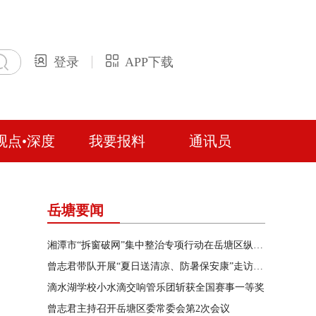
登录
APP下载
观点•深度
我要报料
通讯员
岳塘要闻
湘潭市“拆窗破网”集中整治专项行动在岳塘区纵深推进
曾志君带队开展“夏日送清凉、防暑保安康”走访慰问
滴水湖学校小水滴交响管乐团斩获全国赛事一等奖
曾志君主持召开岳塘区委常委会第2次会议