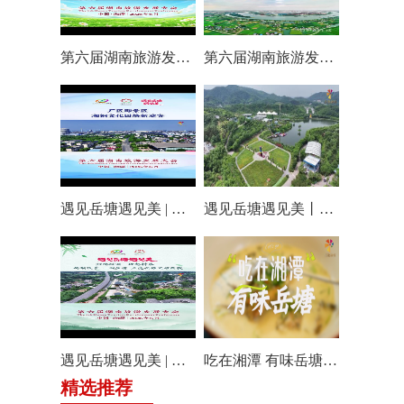
第六届湖南旅游发展大会丨仰天湖国际休闲旅游度假区17个游玩项目全线开放嗨翻一夏
第六届湖南旅游发展大会丨阿莲潭宝带你云游岳塘
遇见岳塘遇见美 | 厂区即景区，湘钢文化园焕新迎客！
遇见岳塘遇见美丨盘龙大观园提质焕新迎八方客
遇见岳塘遇见美 | 归隐松涧·理想村落：两期筑景 一涧生香 点亮岳塘文旅新貌
吃在湘潭 有味岳塘丨云盘山下：匠心守本味 小院忆乡愁
精选推荐