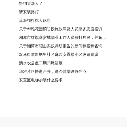
野狗太烦人了
请安装路灯
流浪猫打扰人休息
关于华雅花园消防设施故障及人员服务态度投诉
湘潭市红旗商贸城物业工作人员殴打居民，并扬言恐吓“我打死你有冯友根负责”
关于湘潭市昭山实践调研报告的新闻稿投稿咨询
双马街道新塘里社区麻园安置楼小区改造建议
滴水农居点二期扫尾进展
华雅片区快递合并，是否能增设收件点
安置区电梯加装什么要求