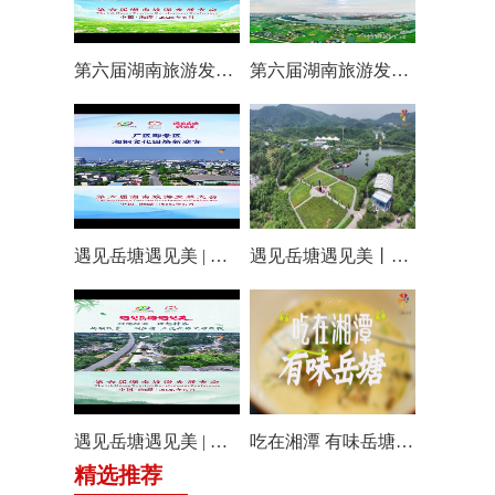
第六届湖南旅游发展大会丨仰天湖国际休闲旅游度假区17个游玩项目全线开放嗨翻一夏
第六届湖南旅游发展大会丨阿莲潭宝带你云游岳塘
遇见岳塘遇见美 | 厂区即景区，湘钢文化园焕新迎客！
遇见岳塘遇见美丨盘龙大观园提质焕新迎八方客
遇见岳塘遇见美 | 归隐松涧·理想村落：两期筑景 一涧生香 点亮岳塘文旅新貌
吃在湘潭 有味岳塘丨云盘山下：匠心守本味 小院忆乡愁
精选推荐