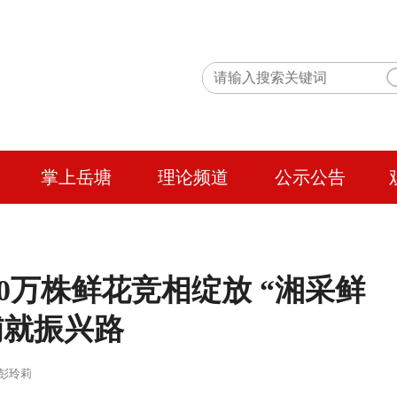
掌上岳塘
理论频道
公示公告
30万株鲜花竞相绽放 “湘采鲜
铺就振兴路
 作者：彭玲莉