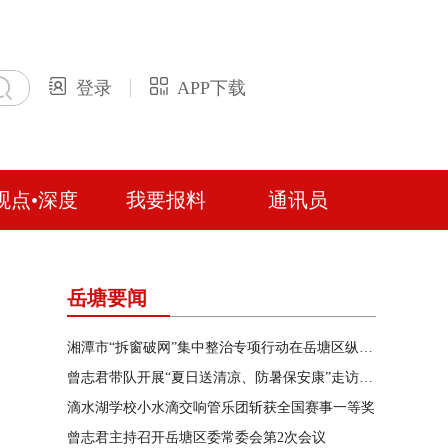
登录
APP下载
观点•深度
我要报料
通讯员
岳塘要闻
湘潭市“拆窗破网”集中整治专项行动在岳塘区纵深推进
曾志君带队开展“夏日送清凉、防暑保安康”走访慰问
滴水湖学校小水滴交响管乐团斩获全国赛事一等奖
曾志君主持召开岳塘区委常委会第2次会议