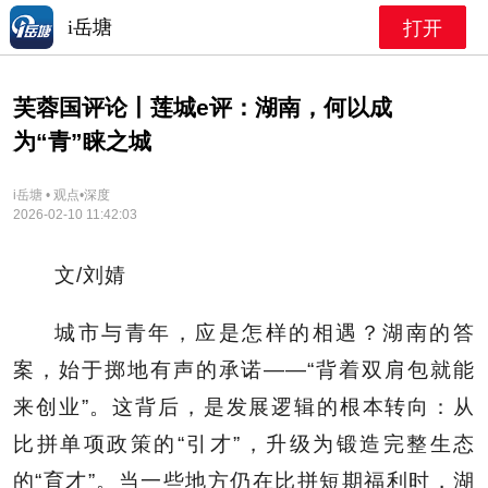
i岳塘
打开