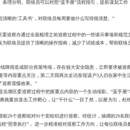
条理分明。联络员可以对照“蓝手册”流程指引，提前谋划工作
程清晰的‘工具书’，对联络员每周要做什么写得很清楚。”
区委巡察办通过全面梳理之前巡察过程中的一些请示事项和规范
模板为联络员提供了清晰的操作指南，减少了试错成本，帮助联络
持续降雨造成部分房屋垮塌，存在较大安全隐患，立即要求被巡
债等内容重点关注，第二天我再次走访发现该户3人仍在家中生
了巡察震慑效果。”
是岳塘区委巡察过程中把握重点内容的一个生动缩影。“蓝手册”
勇挑重担直击工作靶心，让“干什么”一目了然，以册为引，杜绝
，授权29个巡察组对91个党组织进行巡察。经统计，抽调的29
照流程“照章执行”， 进一步精准校对巡察工作方向，让每位联络