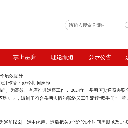
掌上岳塘
理论频道
公示公告
工作质效提升
编辑：陶妞 | 作者：彭玲莉 何娴静
娴静）为高效、有序推进巡察工作， 2024年，岳塘区委巡察办
足功夫，编制了符合岳塘实情的联络员工作流程“蓝手册”，着
为巡前谋划、巡中统筹、巡后把关3个阶段6个时间周期以及17