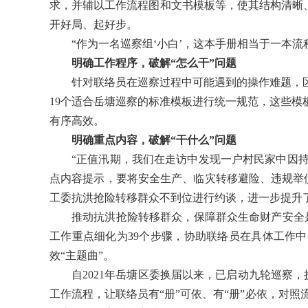
求，并辅以工作流程图和文书模板等，使其结构清晰、
开好局、起好步。
“作为一名巡察组‘小白’，这本手册相当于一本流
明确工作程序，破解“怎么干”问题
针对联络员在巡察过程中可能遇到的操作难题，
19个适合岳塘巡察的标准模板进行统一规范，这些
有序高效。
明确重点内容，破解“干什么”问题
“正值汛期，我们在走访中发现一户村民家中因
点内容提示，要将安全生产、临灾转移避险、违规举
工委抗洪抢险转移群众不到位进行约谈，进一步提升
推动抗洪抢险转移群众，保障群众生命财产安全
工作重点细化为39个步骤，协助联络员在具体工作中
效“主题曲”。
自2021年岳塘区委换届以来，已启动九轮巡察
工作流程，让联络员有“册”可依、有“册”必依，对