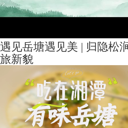
遇见岳塘遇见美 | 归隐松
旅新貌